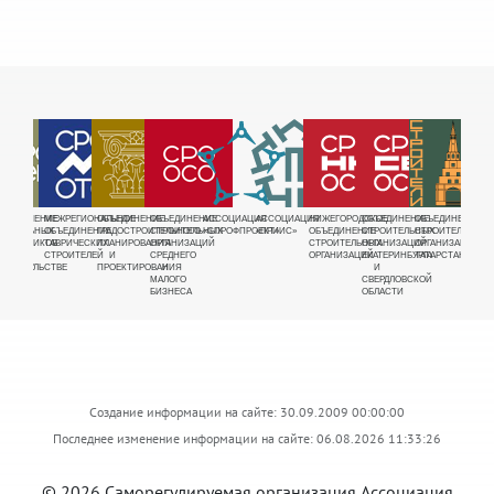
РУЕМАЯ
БЪЕДИНЕНИЕ
МЕЖРЕГИОНАЛЬНОЕ
ОБЪЕДИНЕНИЕ
ОБЪЕДИНЕНИЕ
АССОЦИАЦИЯ
АССОЦИАЦИЯ
НИЖЕГОРОДСКОЕ
ОБЪЕДИНЕНИЕ
ОБЪЕДИНЕНИЕ
ОБЪЕ
Я
ЕНЕРАЛЬНЫХ
ОБЪЕДИНЕНИЕ
ГРАДОСТРОИТЕЛЬНОГО
СТРОИТЕЛЬНЫХ
«СПРОФПРОЕКТ»
«ПРИИС»
ОБЪЕДИНЕНИЕ
СТРОИТЕЛЬНЫХ
СТРОИТЕЛЬНЫХ
СТРО
ДНОЕ
ОДРЯДЧИКОВ
ТАВРИЧЕСКИХ
ПЛАНИРОВАНИЯ
ОРГАНИЗАЦИЙ
СТРОИТЕЛЬНЫХ
ОРГАНИЗАЦИЙ
ОРГАНИЗАЦИЙ
ОРГА
Е
В
СТРОИТЕЛЕЙ
И
СРЕДНЕГО
ОРГАНИЗАЦИЙ
ЕКАТЕРИНБУРГА
ТАТАРСТАНА
ВОСТ
ЩИКОВ"
ТРОИТЕЛЬСТВЕ
ПРОЕКТИРОВАНИЯ
И
И
СИБИ
МАЛОГО
СВЕРДЛОВСКОЙ
БИЗНЕСА
ОБЛАСТИ
Создание информации на сайте: 30.09.2009 00:00:00
Последнее изменение информации на сайте: 06.08.2026 11:33:26
© 2026 Саморегулируемая организация Ассоциация