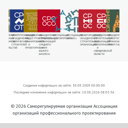
РУЕМАЯ
БЪЕДИНЕНИЕ
МЕЖРЕГИОНАЛЬНОЕ
ОБЪЕДИНЕНИЕ
ОБЪЕДИНЕНИЕ
АССОЦИАЦИЯ
АССОЦИАЦИЯ
НИЖЕГОРОДСКОЕ
ОБЪЕДИНЕНИЕ
ОБЪЕДИНЕНИЕ
ОБЪЕ
Я
ЕНЕРАЛЬНЫХ
ОБЪЕДИНЕНИЕ
ГРАДОСТРОИТЕЛЬНОГО
СТРОИТЕЛЬНЫХ
«СПРОФПРОЕКТ»
«ПРИИС»
ОБЪЕДИНЕНИЕ
СТРОИТЕЛЬНЫХ
СТРОИТЕЛЬНЫХ
СТРО
ДНОЕ
ОДРЯДЧИКОВ
ТАВРИЧЕСКИХ
ПЛАНИРОВАНИЯ
ОРГАНИЗАЦИЙ
СТРОИТЕЛЬНЫХ
ОРГАНИЗАЦИЙ
ОРГАНИЗАЦИЙ
ОРГА
Е
В
СТРОИТЕЛЕЙ
И
СРЕДНЕГО
ОРГАНИЗАЦИЙ
ЕКАТЕРИНБУРГА
ТАТАРСТАНА
ВОСТ
ЩИКОВ"
ТРОИТЕЛЬСТВЕ
ПРОЕКТИРОВАНИЯ
И
И
СИБИ
МАЛОГО
СВЕРДЛОВСКОЙ
БИЗНЕСА
ОБЛАСТИ
Создание информации на сайте: 30.09.2009 00:00:00
Последнее изменение информации на сайте: 10.08.2026 08:03:36
© 2026 Саморегулируемая организация Ассоциация
организаций профессионального проектирования