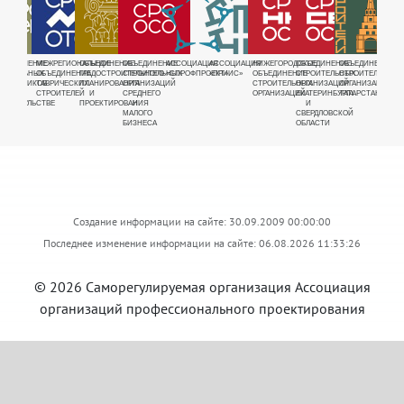
РУЕМАЯ
БЪЕДИНЕНИЕ
МЕЖРЕГИОНАЛЬНОЕ
ОБЪЕДИНЕНИЕ
ОБЪЕДИНЕНИЕ
АССОЦИАЦИЯ
АССОЦИАЦИЯ
НИЖЕГОРОДСКОЕ
ОБЪЕДИНЕНИЕ
ОБЪЕДИНЕНИЕ
ОБЪЕ
Я
ЕНЕРАЛЬНЫХ
ОБЪЕДИНЕНИЕ
ГРАДОСТРОИТЕЛЬНОГО
СТРОИТЕЛЬНЫХ
«СПРОФПРОЕКТ»
«ПРИИС»
ОБЪЕДИНЕНИЕ
СТРОИТЕЛЬНЫХ
СТРОИТЕЛЬНЫХ
СТРО
ДНОЕ
ОДРЯДЧИКОВ
ТАВРИЧЕСКИХ
ПЛАНИРОВАНИЯ
ОРГАНИЗАЦИЙ
СТРОИТЕЛЬНЫХ
ОРГАНИЗАЦИЙ
ОРГАНИЗАЦИЙ
ОРГА
Е
В
СТРОИТЕЛЕЙ
И
СРЕДНЕГО
ОРГАНИЗАЦИЙ
ЕКАТЕРИНБУРГА
ТАТАРСТАНА
ВОСТ
ЩИКОВ"
ТРОИТЕЛЬСТВЕ
ПРОЕКТИРОВАНИЯ
И
И
СИБИ
МАЛОГО
СВЕРДЛОВСКОЙ
БИЗНЕСА
ОБЛАСТИ
Создание информации на сайте: 30.09.2009 00:00:00
Последнее изменение информации на сайте: 06.08.2026 11:33:26
© 2026 Саморегулируемая организация Ассоциация
организаций профессионального проектирования