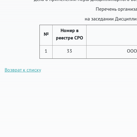
Перечень организ
на заседании Дисципли
Номер в
№
реестре СРО
1
33
ООО 
Возврат к списку