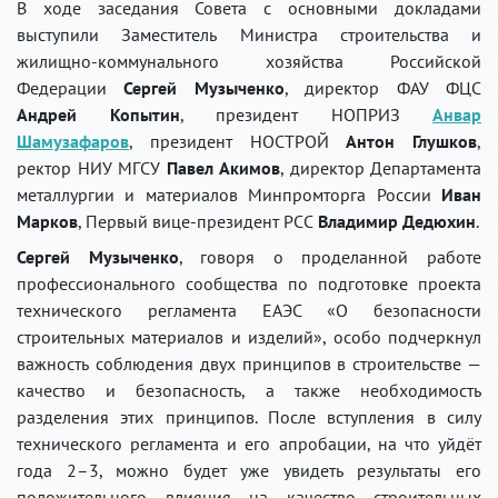
В ходе заседания Совета с основными докладами
выступили Заместитель Министра строительства и
жилищно-коммунального хозяйства Российской
Федерации
Сергей Музыченко
, директор ФАУ ФЦС
Андрей Копытин
, президент НОПРИЗ
Анвар
Шамузафаров
, президент НОСТРОЙ
Антон Глушков
,
ректор НИУ МГСУ
Павел Акимов
, директор Департамента
металлургии и материалов Минпромторга России
Иван
Марков
, Первый вице-президент РСС
Владимир Дедюхин
.
Сергей Музыченко
, говоря о проделанной работе
профессионального сообщества по подготовке проекта
технического регламента ЕАЭС «О безопасности
строительных материалов и изделий», особо подчеркнул
важность соблюдения двух принципов в строительстве —
качество и безопасность, а также необходимость
разделения этих принципов. После вступления в силу
технического регламента и его апробации, на что уйдёт
года 2–3, можно будет уже увидеть результаты его
положительного влияния на качество строительных