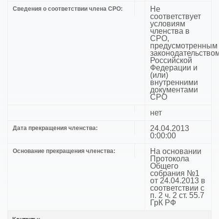
Не
Сведения о соответствии члена СРО:
соответствует
условиям
членства в
СРО,
предусмотренным
законодательство
Российской
Федерации и
(или)
внутренними
документами
СРО
нет
24.04.2013
Дата прекращения членства:
0:00:00
На основании
Основание прекращения членства:
Протокола
Общего
собрания №1
от 24.04.2013 в
соответствии с
п. 2 ч. 2 ст. 55.7
ГрК РФ