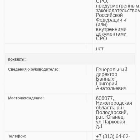
СРО,
предусмотренным
законодательство
Российской
Федерации и
(или)
внутренними
документами
СРО
нет
Контакты:
Генеральный
Сведения о руководителе:
директор
Банных
Григорий
Анатольевич
606077,
Местонахождение:
Нижегородская
область, р-н
Володарский,
р.п. Юганец,
ул.Парковая,
д.1
+7 (313) 64-62-
Телефон: