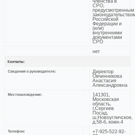
членства в
СРО,
предусмотренным
законодательство
Российской
Федерации и
(или)
внутренними
документами
СРО
нет
Контакты:
Директор
Сведения о руководителе:
Овчинникова
Анастасия
Александровна
141301,
Местонахождение:
Московская
область,
г.Сергиев
Посад,
ш.Новоугличское,
д.58-б, комн.4
+7-925-522-92-
Телефон: