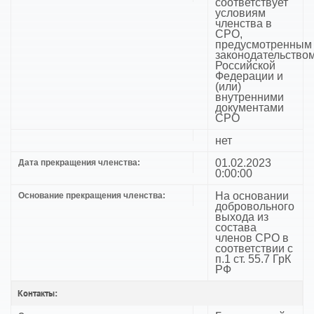
соответствует
условиям
членства в
СРО,
предусмотренным
законодательство
Российской
Федерации и
(или)
внутренними
документами
СРО
нет
01.02.2023
Дата прекращения членства:
0:00:00
На основании
Основание прекращения членства:
добровольного
выхода из
состава
членов СРО в
соответствии с
п.1 ст. 55.7 ГрК
РФ
Контакты: