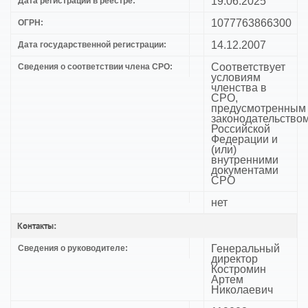
19.06.2025
Дата регистрации в реестре:
1077763866300
ОГРН:
14.12.2007
Дата государственной регистрации:
Соответствует
Сведения о соответствии члена СРО:
условиям
членства в
СРО,
предусмотренным
законодательство
Российской
Федерации и
(или)
внутренними
документами
СРО
нет
Контакты:
Генеральный
Сведения о руководителе:
директор
Костромин
Артем
Николаевич