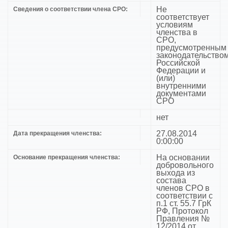
Не
Сведения о соответствии члена СРО:
соответствует
условиям
членства в
СРО,
предусмотренным
законодательство
Российской
Федерации и
(или)
внутренними
документами
СРО
нет
27.08.2014
Дата прекращения членства:
0:00:00
На основании
Основание прекращения членства:
добровольного
выхода из
состава
членов СРО в
соответствии с
п.1 ст. 55.7 ГрК
РФ, Протокол
Правления №
12/2014 от