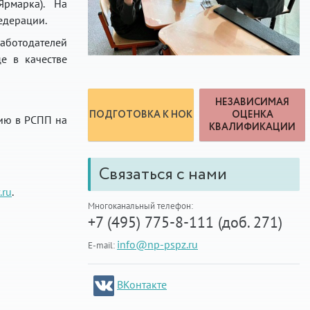
Ярмарка). На
едерации.
ботодателей
е в качестве
НЕЗАВИСИМАЯ
ПОДГОТОВКА К НОК
ОЦЕНКА
пию в РСПП на
КВАЛИФИКАЦИИ
Связаться с нами
.ru
.
Многоканальный телефон:
+7 (495) 775-8-111 (доб. 271)
info@np-pspz.ru
E-mail:
ВКонтакте