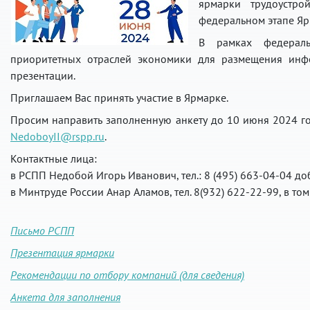
ярмарки трудоустро
федеральном этапе Яр
В рамках федераль
приоритетных отраслей экономики для размещения инф
презентации.
Приглашаем Вас принять участие в Ярмарке.
Просим направить заполненную анкету до 10 июня 2024 го
NedoboyII@rspp.ru
.
Контактные лица:
в РСПП Недобой Игорь Иванович, тел.: 8 (495) 663-04-04 доб.
в Минтруде России Анар Аламов, тел. 8(932) 622-22-99, в т
Письмо РСПП
Презентация ярмарки
Рекомендации по отбору компаний (для сведения)
Анкета для заполнения