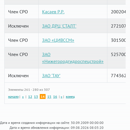
Член СРО
Касаев Р.Р.
2002040
Исключен
ЗАО ДРЦ 'СТАЛТ'
2721070
Член СРО
ЗАО «ЦИВССМ»
3015005
Член СРО
ЗАО
5257008
«Нижегородгидроспецстрой»
Исключен
ЗАО 'ТАУ'
7743627
Элементы 261 - 280 из 307
начало
|
«
|
12
13
14
15
16
|
»
|
конец
Дата и время создания информации на сайте: 30.09.2009 00:00:00
Дата и время обновления информации: 09.08.2026 08:03:20