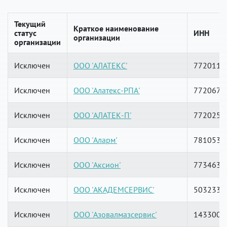
Текущий
Краткое наименование
статус
ИНН
организации
организации
Исключен
ООО 'АЛАТЕКС'
7720116
Исключен
ООО 'Алатекс-РПА'
7720675
Исключен
ООО 'АЛАТЕК-П'
7720254
Исключен
ООО 'Аларм'
7810531
Исключен
ООО 'Аксион'
7734635
Исключен
ООО 'АКАДЕМСЕРВИС'
5032335
Исключен
ООО 'Азовалмазсервис'
1433009