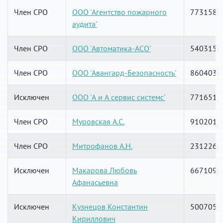
Член СРО
ООО 'Агентство пожарного
7731585
аудита'
Член СРО
ООО 'Автоматика-АСО'
5403158
Член СРО
ООО 'Авангард-Безопасность'
8604036
Исключен
ООО 'А и А сервис системс'
7716512
Член СРО
Муровская А.С.
9102018
Член СРО
Митрофанов А.Н.
2312265
Исключен
Макарова Любовь
6671093
Афанасьевна
Исключен
Кузнецов Константин
5007050
Кириллович